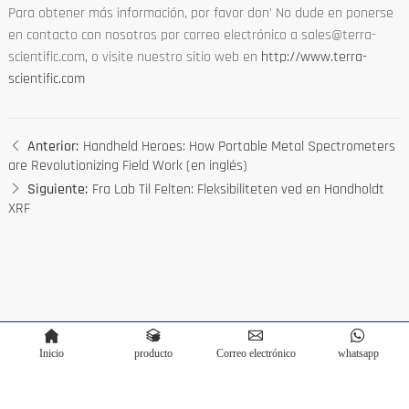
Para obtener más información, por favor don' No dude en ponerse
en contacto con nosotros por correo electrónico a sales@terra-
scientific.com, o visite nuestro sitio web en
http://www.terra-
scientific.com
Anterior:
Handheld Heroes: How Portable Metal Spectrometers
are Revolutionizing Field Work (en inglés)
Siguiente:
Fra Lab Til Felten: Fleksibiliteten ved en Handholdt
XRF
Inicio
producto
Correo electrónico
whatsapp
Copyright © Terra Scientific Instrument Co.,Ltd. Alimentado por