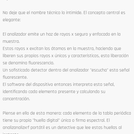
No deje que el nombre técnico lo intimide. El concepto central es
elegante:
El analizador emite un haz de rayos x seguro y enfocado en la
muestra.
Estos rayos x excitan los átomos en la muestra, haciendo que
liberen sus propios rayos x únicos y característicos, esta liberación
se denomina fluorescencia.
Un sofisticado detector dentro del analizador "escucha" esta señal
fluorescente.
El software del dispositivo entonces interpreta esta señal,
identificando cada elemento presente y calculando su
concentración.
Piense en ello de esta manera: cada elemento de la tabla periódica
tiene su propia "huella digital" única o firma espectral. El
analizanalizxrf portátil es un detective que lee estas huellas al