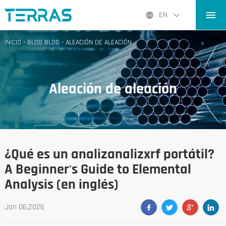
INICIO
EN
PRODUCTOS
INICIO
-
BLOG BLOG
-
ALEACIÓN DE ALEACIÓN
APLICACIONES
BLOG BLOG
Aleación de aleación
SOBRE NOSOTROS
CONTACTO CONTACTO
¿Qué es un analizanalizxrf portátil?
A Beginner's Guide to Elemental
Analysis (en inglés)
Jan 06,2026