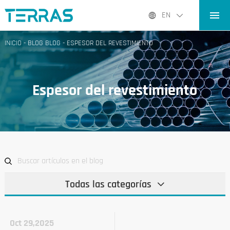
INICIO
EN
PRODUCTOS
INICIO
-
BLOG BLOG
-
ESPESOR DEL REVESTIMIENTO
APLICACIONES
BLOG BLOG
Espesor del revestimiento
SOBRE NOSOTROS
CONTACTO CONTACTO
Todas las categorías
Oct 29,2025