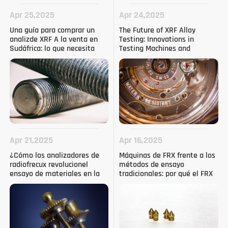
Apr 25,2025
Apr 24,2025
Una guía para comprar un
The Future of XRF Alloy
analizde XRF A la venta en
Testing: Innovations in
Sudáfrica: lo que necesita
Testing Machines and
saber
Technology (en inglés)
Apr 21,2025
Apr 16,2025
¿Cómo los analizadores de
Máquinas de FRX frente a los
radiofrecux revolucionel
métodos de ensayo
ensayo de materiales en la
tradicionales: por qué el FRX
industria
es el futuro