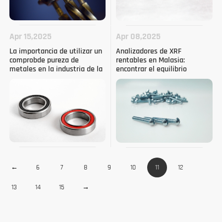
Apr 15,2025
Apr 08,2025
La importancia de utilizar un
Analizadores de XRF
comprobde pureza de
rentables en Malasia:
metales en la industria de la
encontrar el equilibrio
joyería
adecuado entre precio y
rendimiento
←
6
7
8
9
10
11
12
13
14
15
→